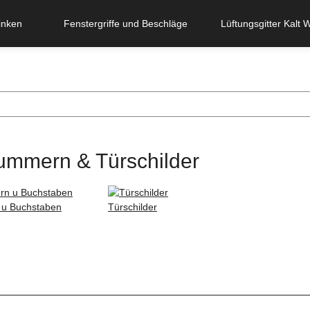
inken
Fenstergriffe und Beschläge
Lüftungsgitter Kalt 
mmern & Türschilder
u Buchstaben
Türschilder