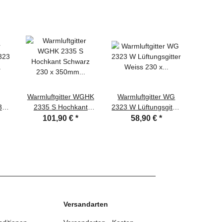
Warmluftgitter WGHK
Warmluftgitter WG
Lüf
323
2335 S Hochkant
2323 W Lüftungsgitter
Deckeng
30
Schwarz 230 x
Weiss 230 x 230mm
W Wei
101,90 €
*
58,90 €
*
5
ter
350mm Zuluft
Zuluft Abluftgitter
mm Zulu
Abluftgitter
Versandarten