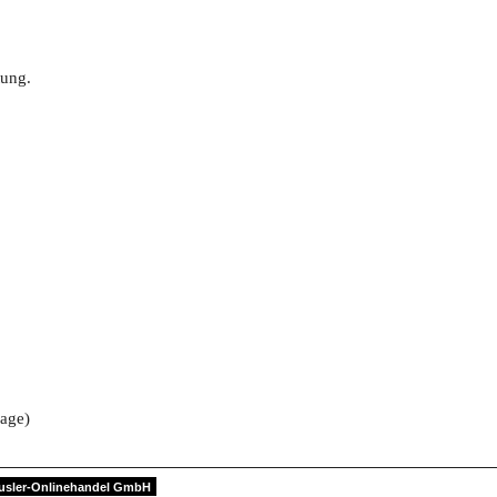
tung.
lage)
usler-Onlinehandel GmbH