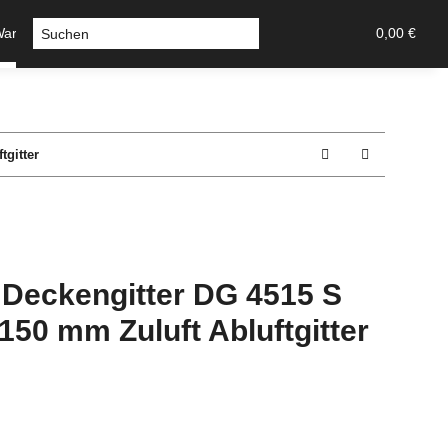
Warmluft
Sicherheitstechnik-Tresore
Stossgriffe u Griff
0,00 €
tgitter
r Deckengitter DG 4515 S
50 mm Zuluft Abluftgitter