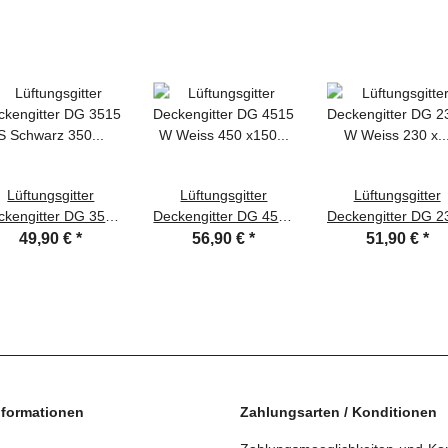
Lüftungsgitter
Lüftungsgitter
Lüftungsgitter
ckengitter DG 3515
Deckengitter DG 4515
Deckengitter DG 2
 Schwarz 350 x150
W Weiss 450 x150
W Weiss 230 x 2
49,90 €
*
56,90 €
*
51,90 €
*
 Zuluft Abluftgitter
mm Zuluft Abluftgitter
mm Zuluft Abluftgit
nformationen
Zahlungsarten / Konditionen