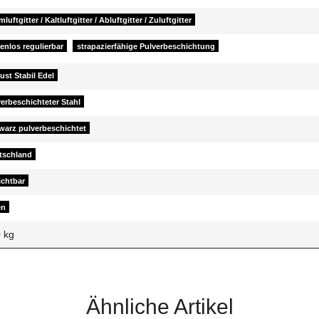
luftgitter / Kaltluftgitter / Abluftgitter / Zuluftgitter
enlos regulierbar
strapazierfähige Pulverbeschichtung
st Stabil Edel
erbeschichteter Stahl
warz pulverbeschichtet
tschland
ichtbar
en
0
kg
Ähnliche Artikel