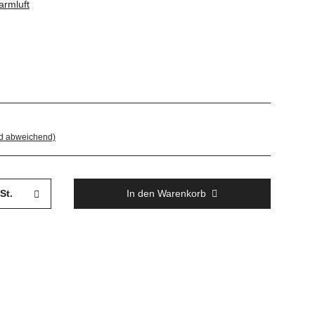
armluft
nd abweichend)
St.
In den Warenkorb