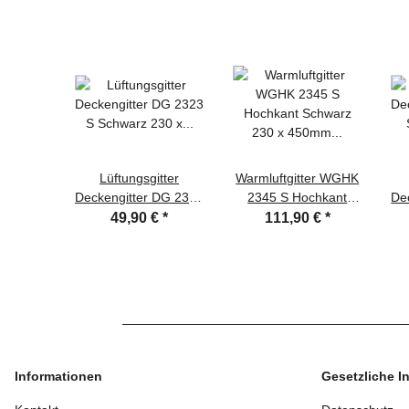
Lüftungsgitter
Warmluftgitter WGHK
Deckengitter DG 2323
2345 S Hochkant
De
S Schwarz 230 x 230
Schwarz 230 x
S
49,90 €
*
111,90 €
*
mm Zuluft Abluftgitter
450mm Zuluft
mm
Abluftgitter
Informationen
Gesetzliche I