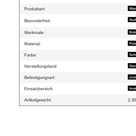
Produktart:
Warm
Stuf
Besonderheit:
Merkmale:
Robu
Material:
Pulv
Farbe:
Sch
Herstellungsland:
Deu
Befestigungsart:
uns
Einsatzbereich:
Inn
Artikelgewicht:
2,3