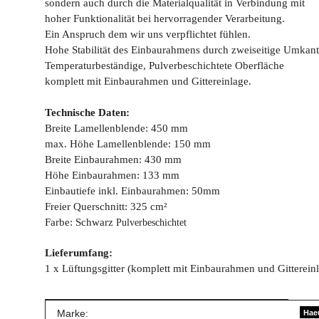
sondern auch durch die Materialqualität in Verbindung mit
hoher Funktionalität bei hervorragender Verarbeitung.
Ein Anspruch dem wir uns verpflichtet fühlen.
Hohe Stabilität des Einbaurahmens durch zweiseitige Umkan
Temperaturbeständige, Pulverbeschichtete Oberfläche
komplett mit Einbaurahmen und Gittereinlage.
Technische Daten:
Breite Lamellenblende: 450 mm
max. Höhe Lamellenblende: 150 mm
Breite Einbaurahmen: 430 mm
Höhe Einbaurahmen: 133 mm
Einbautiefe inkl. Einbaurahmen: 50mm
Freier Querschnitt: 325 cm²
Farbe: Schwarz
Pulverbeschichtet
Lieferumfang:
1 x Lüftungsgitter (komplett mit Einbaurahmen und Gitterein
Produkteigenschaft
Wert
Marke:
Hae