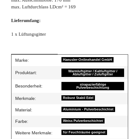
max. Luftdurchlass LDcm² = 169
Lieferumfang:
1 x Lüftungsgitter
Produkteigenschaft
Wert
Marke:
Haeusler-Onlinehandel GmbH
Warmluftgitter / Kaltluftgitter /
Produktart:
Abluftgitter / Zuluftgitter
strapazierfähige
Besonderheit:
Pulverbeschichtung
Merkmale:
Robust Stabil Edel
Material:
Aluminium - Pulverbeschichtet
Farbe:
Weiss Pulverbeschichtet
Weitere Merkmale:
für Feuchträume geeignet