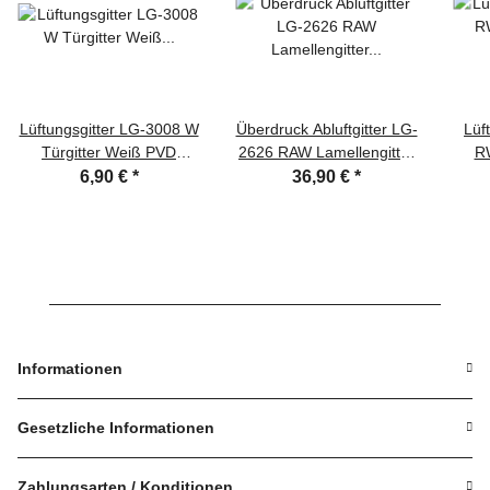
Lüftungsgitter LG-3008 W
Überdruck Abluftgitter LG-
Lüf
Türgitter Weiß PVD
2626 RAW Lamellengitter
RW
Stegblech 300 x 80 mm
PVD Weiß 255x255
5
6,90 €
*
36,90 €
*
Zuluft Abluftgitter
Lüftungsgitter
Informationen
Gesetzliche Informationen
Zahlungsarten / Konditionen