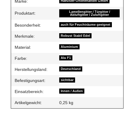
Produkteigenschaft
Wert
Marke:
Haeusler-Onlinehandel GmbH
Lamellengitter / Türgitter /
Produktart:
Abluftgitter / Zuluftgitter
Besonderheit:
auch für Feuchträume geeignet
Merkmale:
Robust Stabil Edel
Material:
Aluminium
Farbe:
Alu F1
Herstellungsland:
Deutschland
Befestigungsart:
sichtbar
Einsatzbereich:
Innen / Außen
Artikelgewicht:
0,25
kg