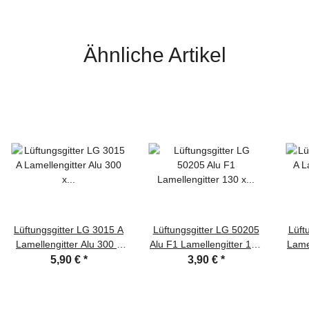
Ähnliche Artikel
Lüftungsgitter LG 3015 A
Lüftungsgitter LG 50205
Lüft
Lamellengitter Alu 300 x
Alu F1 Lamellengitter 130
Lamel
150mm Zuluft Abluftgitter
x 90 mm Zuluft Abluftgitter
5,90 €
*
3,90 €
*