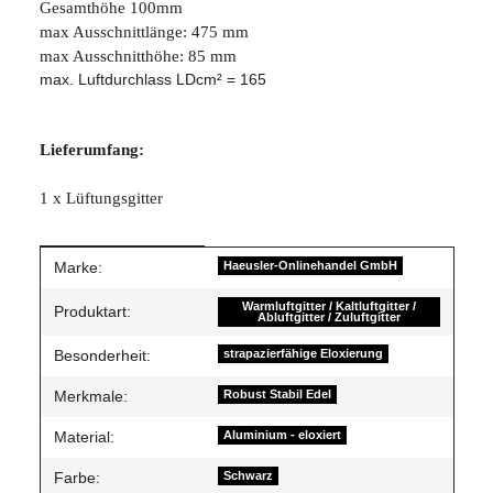
Gesamthöhe 100mm
max Ausschnittlänge: 475 mm
max Ausschnitthöhe: 85 mm
max. Luftdurchlass LDcm² = 165
Lieferumfang:
1 x Lüftungsgitter
Produkteigenschaft
Wert
Marke:
Haeusler-Onlinehandel GmbH
Warmluftgitter / Kaltluftgitter /
Produktart:
Abluftgitter / Zuluftgitter
Besonderheit:
strapazierfähige Eloxierung
Merkmale:
Robust Stabil Edel
Material:
Aluminium - eloxiert
Farbe:
Schwarz