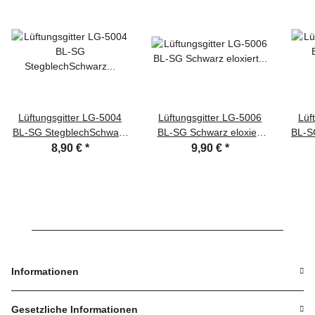
Lüftungsgitter LG-5004
Lüftungsgitter LG-5006
Lüf
BL-SG StegblechSchwarz
BL-SG Schwarz eloxiert
BL-S
eloxier 500 x 40 mm
Stegblech 500 x 60 mm
el
8,90 €
*
9,90 €
*
Informationen
Gesetzliche Informationen