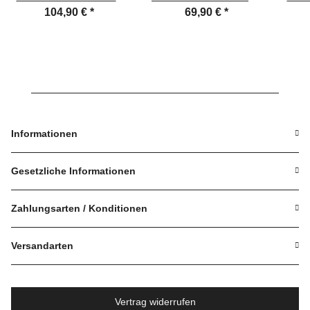
mm Kn - Dr Türdrücker
92 mm Dr-Dr mit ZA
HS 
104,90 €
*
69,90 €
*
Informationen
Gesetzliche Informationen
Zahlungsarten / Konditionen
Versandarten
Vertrag widerrufen