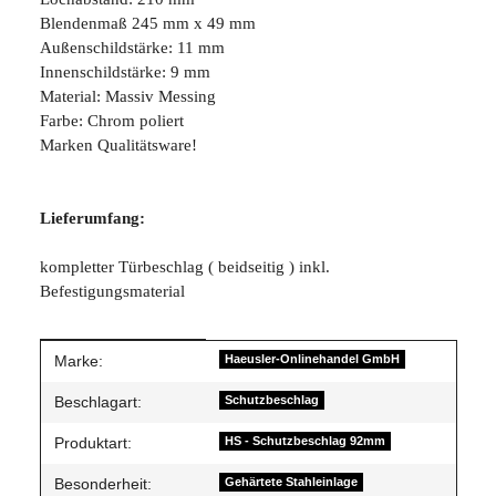
Blendenmaß 245 mm x 49 mm
Außenschildstärke: 11 mm
Innenschildstärke: 9 mm
Material: Massiv Messing
Farbe: Chrom poliert
Marken Qualitätsware!
Lieferumfang:
kompletter Türbeschlag ( beidseitig ) inkl.
Befestigungsmaterial
Produkteigenschaft
Wert
Marke:
Haeusler-Onlinehandel GmbH
Beschlagart:
Schutzbeschlag
Produktart:
HS - Schutzbeschlag 92mm
Besonderheit:
Gehärtete Stahleinlage