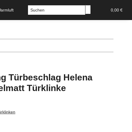
Warmluft
Sicherheitstechnik-Tresore
Stossgriffe u Griffs
0,00 €
g Türbeschlag Helena
elmatt Türklinke
rklinken