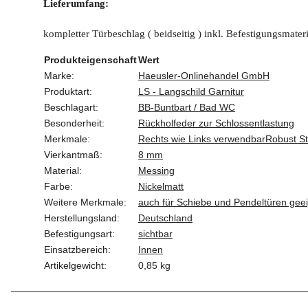
Lieferumfang:
kompletter Türbeschlag ( beidseitig ) inkl. Befestigungsmateri
Produkteigenschaft
Wert
Marke:
Haeusler-Onlinehandel GmbH
Produktart:
LS - Langschild Garnitur
Beschlagart:
BB-Buntbart / Bad WC
Besonderheit:
Rückholfeder zur Schlossentlastung
Merkmale:
Rechts wie Links verwendbar
Robust St
Vierkantmaß:
8 mm
Material:
Messing
Farbe:
Nickelmatt
Weitere Merkmale:
auch für Schiebe und Pendeltüren gee
Herstellungsland:
Deutschland
Befestigungsart:
sichtbar
Einsatzbereich:
Innen
Artikelgewicht:
0,85
kg