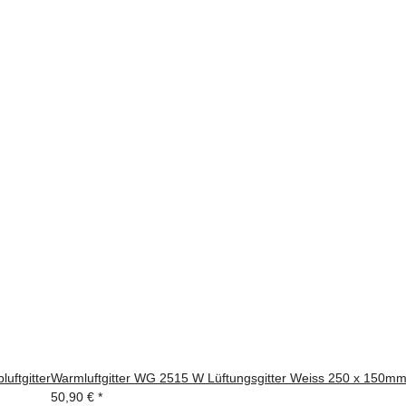
uftgitter
Warmluftgitter WG 2515 W Lüftungsgitter Weiss 250 x 150mm Z
50,90 €
*