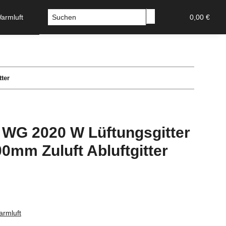
Warmluft
Sicherheitstechnik-Tresore
Stossgriffe u Griffs
0,00 €
ter
r WG 2020 W Lüftungsgitter
0mm Zuluft Abluftgitter
armluft