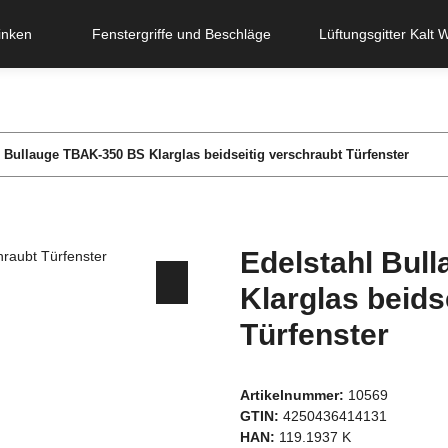
inken
Fenstergriffe und Beschläge
Lüftungsgitter Kalt 
 Bullauge TBAK-350 BS Klarglas beidseitig verschraubt Türfenster
Edelstahl Bul
Klarglas beids
Türfenster
Artikelnummer:
10569
GTIN:
4250436414131
HAN:
119.1937 K