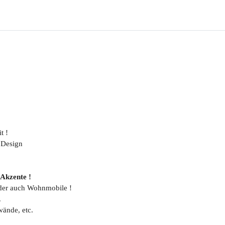
t !
 Design
 Akzente !
oder auch Wohnmobile !
.
ände, etc.