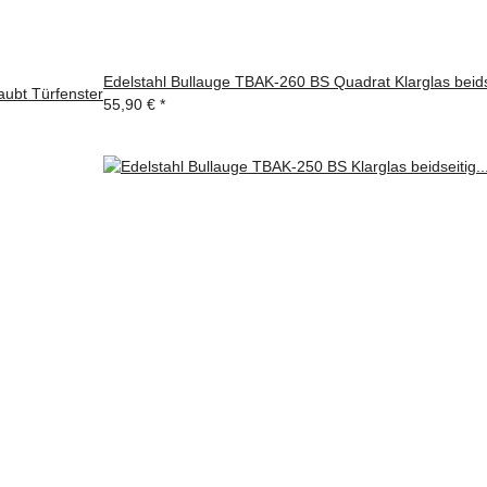
Edelstahl Bullauge TBAK-260 BS Quadrat Klarglas beids
aubt Türfenster
55,90 €
*