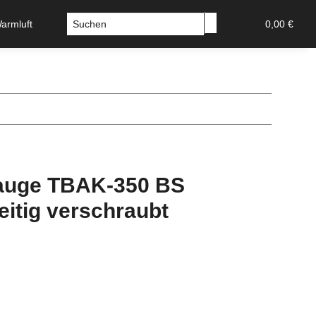
Warmluft
Sicherheitstechnik-Tresore
Stossgriffe u Griffs
0,00 €
lauge TBAK-350 BS
eitig verschraubt