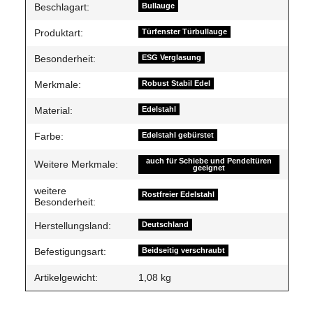
Beschlagart:
Bullauge
Produktart:
Türfenster Türbullauge
Besonderheit:
ESG Verglasung
Merkmale:
Robust Stabil Edel
Material:
Edelstahl
Farbe:
Edelstahl gebürstet
auch für Schiebe und Pendeltüren
Weitere Merkmale:
geeignet
weitere
Rostfreier Edelstahl
Besonderheit:
Herstellungsland:
Deutschland
Befestigungsart:
Beidseitig verschraubt
Artikelgewicht:
1,08
kg