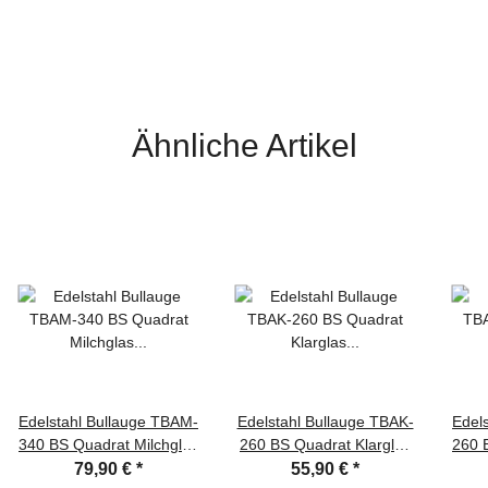
Ähnliche Artikel
Edelstahl Bullauge TBAM-
Edelstahl Bullauge TBAK-
Edel
340 BS Quadrat Milchglas
260 BS Quadrat Klarglas
260 
beidseitig verschraubt
beidseitig verschraubt
bei
79,90 €
*
55,90 €
*