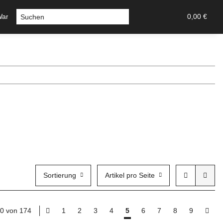
Warmluft
Sicherheitstechnik-Tresore
Stossgriffe u Griff
0,00 €
Sortierung
Artikel pro Seite
100 von 174
1
2
3
4
5
6
7
8
9