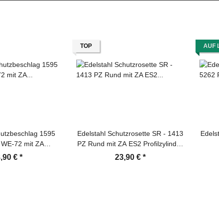
TOP
AUF 
hutzbeschlag 1595
Edelstahl Schutzrosette SR - 1413
Edels
WE-72 mit ZA
PZ Rund mit ZA ES2 Profilzylinder
drücker
Türbeschlag
P
,90 €
*
23,90 €
*