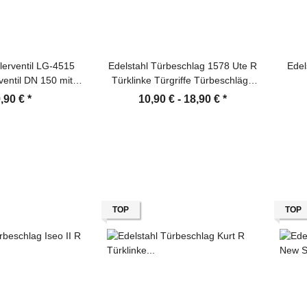
llerventil LG-4515
Edelstahl Türbeschlag 1578 Ute R
Edel
tventil DN 150 mit
Türklinke Türgriffe Türbeschläge
aurahmen
Türdrücker
,90 €
*
10,90 € -
18,90 €
*
TOP
TOP