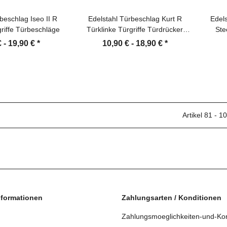
beschlag Iseo II R
Edelstahl Türbeschlag Kurt R
Edel
griffe Türbeschläge
Türklinke Türgriffe Türdrücker
Ste
Türbeschläge
€ -
19,90 €
*
10,90 € -
18,90 €
*
Artikel 81 - 
nformationen
Zahlungsarten / Konditionen
Zahlungsmoeglichkeiten-und-Kon