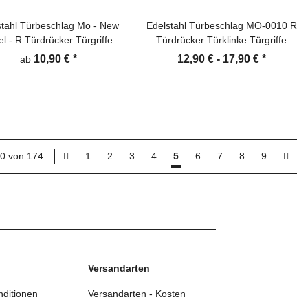
stahl Türbeschlag Mo - New
Edelstahl Türbeschlag MO-0010 R
el - R Türdrücker Türgriffe
Türdrücker Türklinke Türgriffe
Türklinke
10,90 €
*
12,90 € -
17,90 €
*
ab
100 von 174
1
2
3
4
5
6
7
8
9
Versandarten
ditionen
Versandarten - Kosten