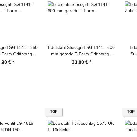
sgriff SG 1141 - 350
Edelstahl Stossgriff SG 1141 - 600
Ede
Form Griffstange
mm gerade T-Form Griffstange
Zul
ürgriff
Türgriff
,90 €
*
33,90 €
*
TOP
TOP