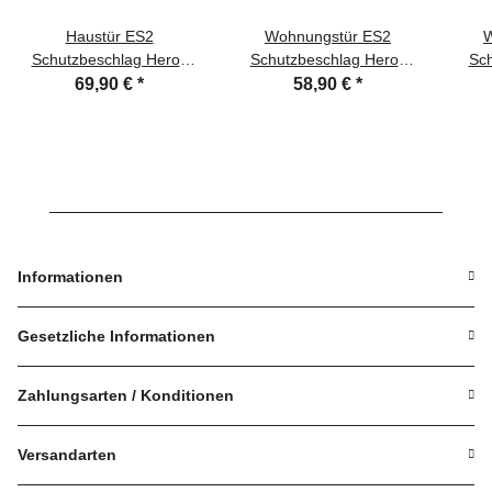
Haustür ES2
Wohnungstür ES2
W
Schutzbeschlag Heros
Schutzbeschlag Heros
Sch
Schwarz HS-92 mit Knauf
Schwarz WE-72 Dr-Dr ZA
Schw
69,90 €
*
58,90 €
*
ZA Türklinke Türdrücker
Türklinke Türdrücker
Tü
Informationen
Gesetzliche Informationen
Zahlungsarten / Konditionen
Versandarten