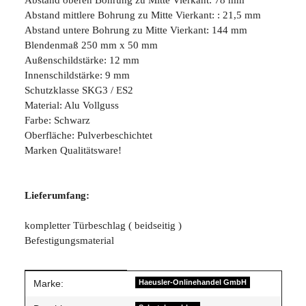
Abstand mittlere Bohrung zu Mitte Vierkant: : 21,5 mm
Abstand untere Bohrung zu Mitte Vierkant: 144 mm
Blendenmaß 250 mm x 50 mm
Außenschildstärke: 12 mm
Innenschildstärke: 9 mm
Schutzklasse SKG3 / ES2
Material: Alu Vollguss
Farbe: Schwarz
Oberfläche: Pulverbeschichtet
Marken Qualitätsware!
Lieferumfang:
kompletter Türbeschlag ( beidseitig )
Befestigungsmaterial
Produkteigenschaft
Wert
Marke:
Haeusler-Onlinehandel GmbH