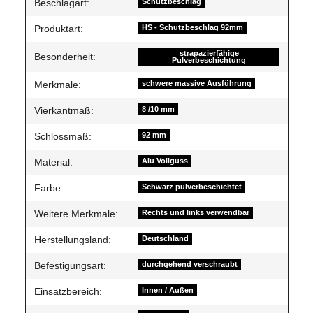
Beschlagart:
Schutzbeschlag
Produktart:
HS - Schutzbeschlag 92mm
strapazierfähige
Besonderheit:
Pulverbeschichtung
Merkmale:
schwere massive Ausführung
Vierkantmaß:
8 /10 mm
Schlossmaß:
92 mm
Material:
Alu Vollguss
Farbe:
Schwarz pulverbeschichtet
Weitere Merkmale:
Rechts und links verwendbar
Herstellungsland:
Deutschland
Befestigungsart:
durchgehend verschraubt
Einsatzbereich:
Innen / Außen