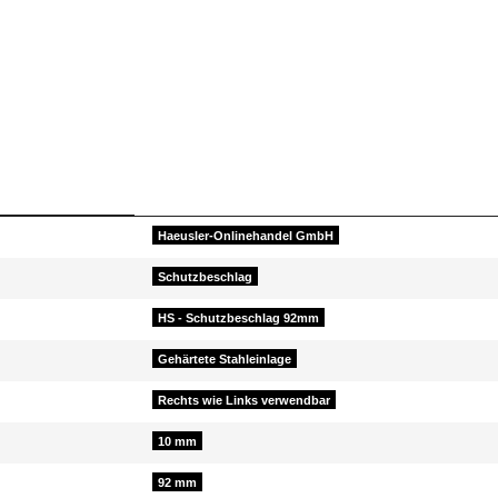
Haeusler-Onlinehandel GmbH
Schutzbeschlag
HS - Schutzbeschlag 92mm
Gehärtete Stahleinlage
Rechts wie Links verwendbar
10 mm
92 mm