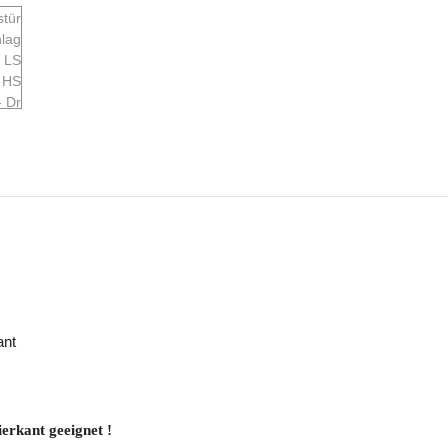
ant
rkant geeignet !