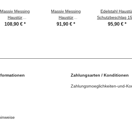
Massiv Messing
Massiv Messing
Edelstahl Haustü
Haustür
Haustür
Schutzbeschlag 1
Schutzbeschlag
Schutzbeschlag
L-Form HS-92 
108,90 €
*
91,90 €
*
95,90 €
*
Helena Prime LS
Helena Prime LS
ES1 Dr/Dr Türdrüc
hrom HS 92 Knauf
Messing poliert Hs 92
Türdrücker
nformationen
Zahlungsarten / Konditionen
Zahlungsmoeglichkeiten-und-Kon
hinweise