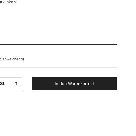
rklinken
nd abweichend)
St.
In den Warenkorb