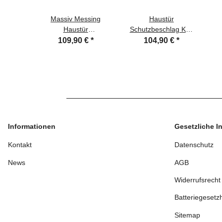
Massiv Messing
Haustür
Haustür
Schutzbeschlag Kos
Schutzbeschlag
LS Antik Iron HS 92
109,90 €
*
104,90 €
*
Helena Prime LS
mm Kn - Dr
Nickelmatt Hs 92 mit
Türdrücker
C
Knauf
Informationen
Gesetzliche I
Kontakt
Datenschutz
News
AGB
Widerrufsrecht
Batteriegesetz
Sitemap