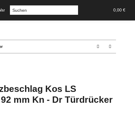
Warmluft
Sicherheitstechnik-Tresore
Stossgriffe u Griff
0,00 €
er
zbeschlag Kos LS
 92 mm Kn - Dr Türdrücker