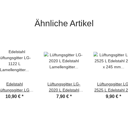
Ähnliche Artikel
Edelstahl
Lüftungsgitter LG-
Lüftungsgitter L
üftungsgitter LG-
2020 L Edelstahl
2525 L Edelstahl 
22 L Lamellengitter
Lamellengitter 200 x
x 245 mm Zuluf
10,90 €
*
7,90 €
*
9,90 €
*
5 x 215 mm Zuluft
200mm Zuluft
Abluftgitter
Abluftgitter
Abluftgitter