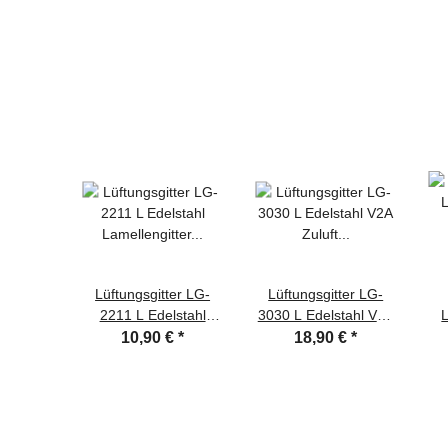
Lüftungsgitter LG-
Lüftungsgitter LG-
2211 L Edelstahl
3030 L Edelstahl V2A
L
Lamellengitter 215 x
Zuluft Abluftgitter 300
11
10,90 €
*
18,90 €
*
105 mm Zuluft
x 300mm
10
Abluftgitter
Lamellengitter