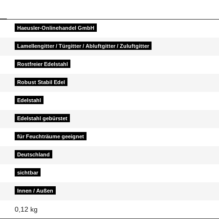
Haeusler-Onlinehandel GmbH
Lamellengitter / Türgitter / Abluftgitter / Zuluftgitter
Rostfreier Edelstahl
Robust Stabil Edel
Edelstahl
Edelstahl gebürstet
für Feuchträume geeignet
Deutschland
sichtbar
Innen / Außen
0,12
kg