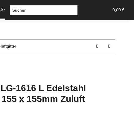
Warmluft
Sicherheitstechnik-Tresore
Stossgriffe u Griff
0,00 €
uftgitter
 LG-1616 L Edelstahl
r 155 x 155mm Zuluft