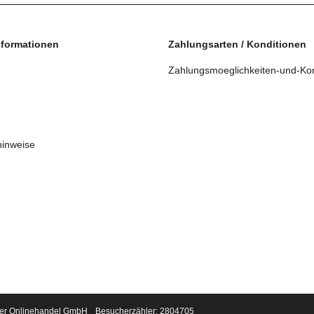
nformationen
Zahlungsarten / Konditionen
Zahlungsmoeglichkeiten-und-Kon
hinweise
er Onlinehandel GmbH
Besucherzähler: 2804705