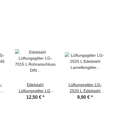
G-
Edelstahl
Lüftungsgitter LG-
E
245
Lüftungsgitter LG-
2520 L Edelstahl
Lüftu
t
7015 L
Lamellengitter 245 x
50710 
12,50 €
*
9,90 €
*
Rohranschluss DIN
195 mm Zuluft
130 x
150 Zuluft Abluftgitter
Abluftgitter
Ab