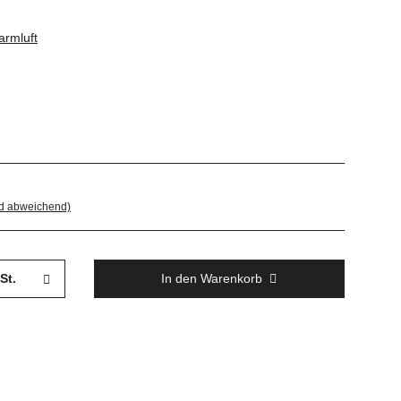
armluft
nd abweichend)
St.
In den Warenkorb