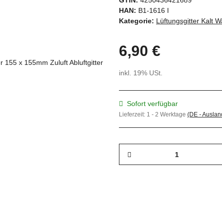
GTIN:
4250436421689
HAN:
B1-1616 I
Kategorie:
Lüftungsgitter Kalt W
6,90 €
inkl. 19% USt.
Sofort verfügbar
Lieferzeit:
1 - 2 Werktage
(DE - Ausla