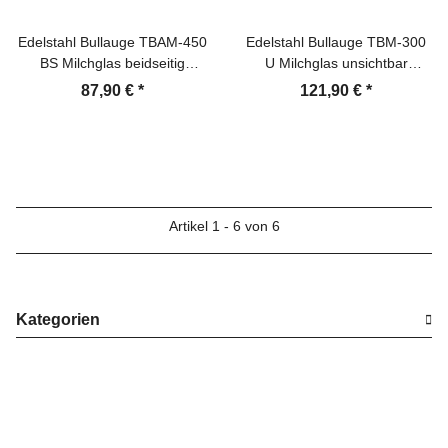
Edelstahl Bullauge TBAM-450
Edelstahl Bullauge TBM-300
BS Milchglas beidseitig
U Milchglas unsichtbar
verschraubt Türfenster
verschraubt Türfenster
87,90 €
*
121,90 €
*
Artikel 1 - 6 von 6
Kategorien