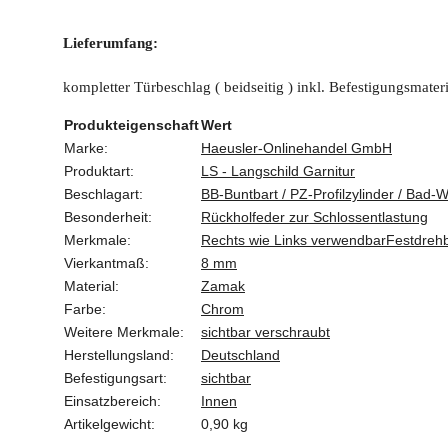
Lieferumfang:
kompletter Türbeschlag ( beidseitig ) inkl. Befestigungsmateri
Produkteigenschaft
Wert
Marke:
Haeusler-Onlinehandel GmbH
Produktart:
LS - Langschild Garnitur
Beschlagart:
BB-Buntbart / PZ-Profilzylinder / Bad-
Besonderheit:
Rückholfeder zur Schlossentlastung
Merkmale:
Rechts wie Links verwendbar
Festdrehb
Vierkantmaß:
8 mm
Material:
Zamak
Farbe:
Chrom
Weitere Merkmale:
sichtbar verschraubt
Herstellungsland:
Deutschland
Befestigungsart:
sichtbar
Einsatzbereich:
Innen
Artikelgewicht:
0,90
kg