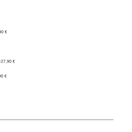
90 €
r
27,90 €
90 €