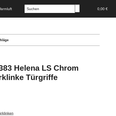
Warmluft
Sicherheitstechnik-Tresore
Stossgriffe u Griffs
0,00 €
chläge
383 Helena LS Chrom
klinke Türgriffe
rklinken