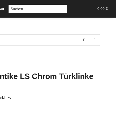
Warmluft
Sicherheitstechnik-Tresore
Stossgriffe u Griff
0,00 €
ntike LS Chrom Türklinke
rklinken