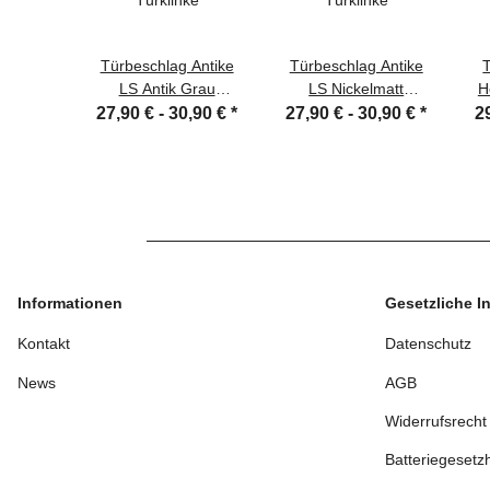
Türbeschlag Antike
Türbeschlag Antike
LS Antik Grau
LS Nickelmatt
H
Türklinke
Türklinke
27,90 € -
30,90 €
*
27,90 € -
30,90 €
*
2
Informationen
Gesetzliche I
Kontakt
Datenschutz
News
AGB
Widerrufsrecht
Batteriegesetz