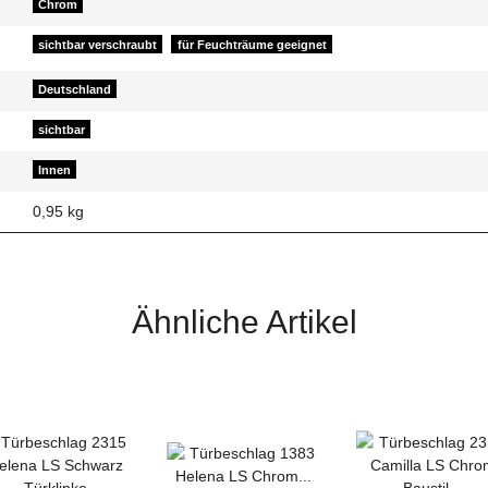
Chrom
sichtbar verschraubt
für Feuchträume geeignet
Deutschland
sichtbar
Innen
0,95
kg
Ähnliche Artikel