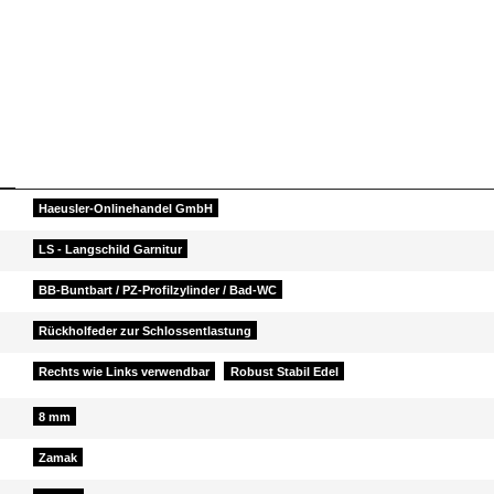
Haeusler-Onlinehandel GmbH
LS - Langschild Garnitur
BB-Buntbart / PZ-Profilzylinder / Bad-WC
Rückholfeder zur Schlossentlastung
Rechts wie Links verwendbar
Robust Stabil Edel
8 mm
Zamak