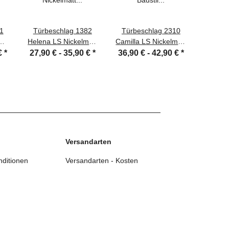
1
Türbeschlag 1382
Türbeschlag 2310
Türbe
m
Helena LS Nickelmatt
Camilla LS Nickelmatt
Helen
er
Türdrücker Türklinke
Baustil Türdrücker
brüni
€
*
27,90 € -
35,90 €
*
36,90 € -
42,90 €
*
27,90
fe
Türklinke Türgriffe
Versandarten
ditionen
Versandarten - Kosten