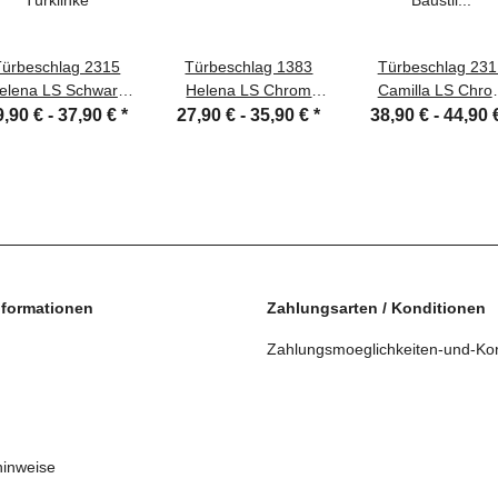
Türbeschlag 2315
Türbeschlag 1383
Türbeschlag 231
elena LS Schwarz
Helena LS Chrom
Camilla LS Chro
Türklinke
Türdrücker Türklinke
Baustil Türdrück
9,90 € -
37,90 €
*
27,90 € -
35,90 €
*
38,90 € -
44,90 
Türgriffe
Türklinke Türgrif
Türbeschläge
nformationen
Zahlungsarten / Konditionen
Zahlungsmoeglichkeiten-und-Kon
hinweise