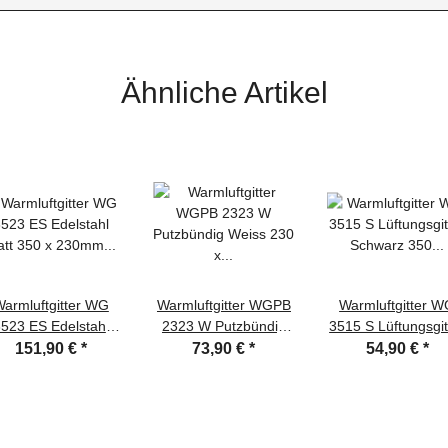
Ähnliche Artikel
armluftgitter WG
Warmluftgitter WGPB
Warmluftgitter 
523 ES Edelstahl
2323 W Putzbündig
3515 S Lüftungsgit
att 350 x 230mm
Weiss 230 x 230mm
Schwarz 350 x
151,90 €
*
73,90 €
*
54,90 €
*
Lüftungsgitter
Zuluft Abluftgitter
150mm Zuluft
Abluftgitter
Abluftgitter