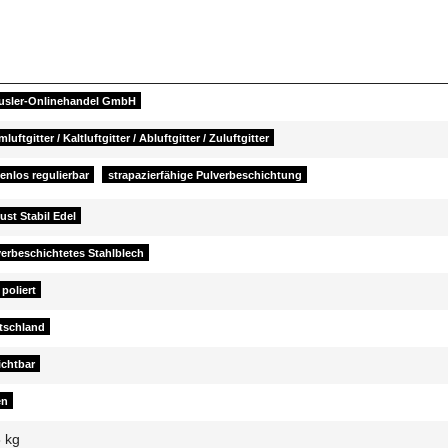
usler-Onlinehandel GmbH
luftgitter / Kaltluftgitter / Abluftgitter / Zuluftgitter
enlos regulierbar
strapazierfähige Pulverbeschichtung
st Stabil Edel
verbeschichtetes Stahlblech
 poliert
tschland
ichtbar
en
8
kg