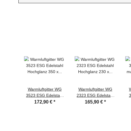
Warmluftgitter WG
Warmluftgitter WG
W
3523 ESG Edelstahl
2323 ESG Edelstahl
3
Hochglanz 350 x
Hochglanz 230 x
m
172,90 €
*
165,90 €
*
230mm Zuluft
230mm Zuluft
Abluftgitter
Abluftgitter