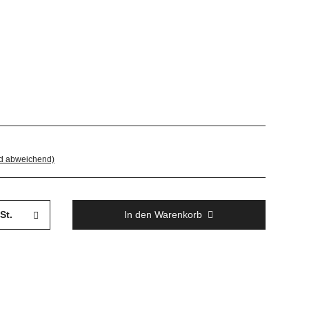
nd abweichend)
St.
In den Warenkorb