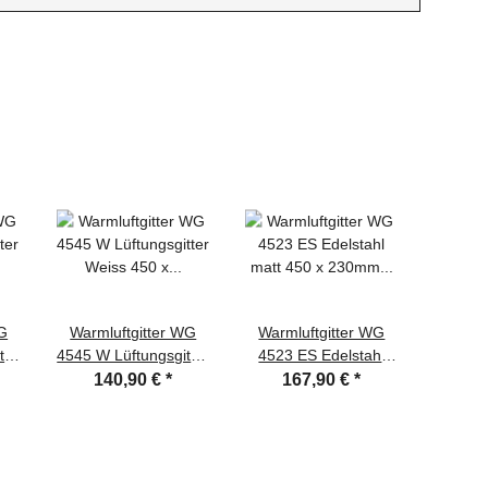
WG
Warmluftgitter WG
Warmluftgitter WG
Warmlu
ter
4545 W Lüftungsgitter
4523 ES Edelstahl
3523 
Weiss 450 x 450mm
matt 450 x 230mm
Weiss
140,90 €
*
167,90 €
*
7
Zuluft Abluftgitter
Lüftungsgitter
Zuluf
Abluftgitter