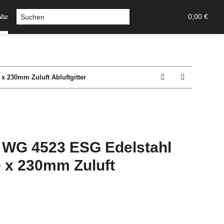
Warmluft
Sicherheitstechnik-Tresore
Stossgriffe u Griff
0,00 €
x 230mm Zuluft Abluftgitter
r WG 4523 ESG Edelstahl
 x 230mm Zuluft