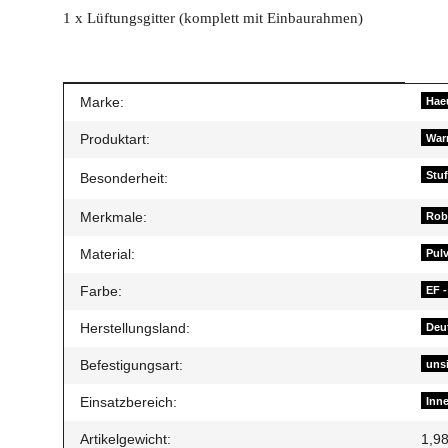
1 x Lüftungsgitter (komplett mit Einbaurahmen)
Produkteigenschaft
Wert
Marke:
Hae
Produktart:
Warm
Stuf
Besonderheit:
Merkmale:
Robu
Material:
Pul
Farbe:
EF -
Herstellungsland:
Deu
Befestigungsart:
uns
Einsatzbereich:
Inn
Artikelgewicht:
1,9