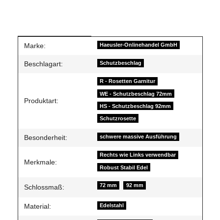
Produkteigenschaft
Wert
Marke:
Haeusler-Onlinehandel GmbH
Beschlagart:
Schutzbeschlag
R - Rosetten Garnitur
WE - Schutzbeschlag 72mm
Produktart:
HS - Schutzbeschlag 92mm
Schutzrosette
Besonderheit:
schwere massive Ausführung
Rechts wie Links verwendbar
Merkmale:
Robust Stabil Edel
72 mm
92 mm
Schlossmaß:
Material:
Edelstahl