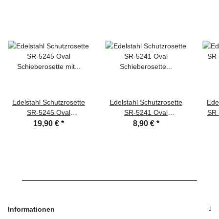
Edelstahl Schutzrosette
Edelstahl Schutzrosette
Ede
SR-5245 Oval
SR-5241 Oval
SR 
Schieberosette mit ZA
Schieberosette
ZA
19,90 €
*
8,90 €
*
Türbeschlag
Profilzylinder Türbeschlag
Informationen