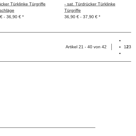
cker Türklinke Türgriffe
- sat. Türdrücker Türklinke
schläge
Türgriffe
 € -
36,90 €
*
36,90 € -
37,90 €
*
Artikel 21 - 40 von 42
1
2
3