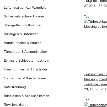
Türgriffe Türb
27,90 € -
35,9
Lüftungsgitter Kalt Warmluft
Sicherheitstechnik-Tresore
Top
Stossgriffe u Griffstangen
Bullaugen &Türfenster
Handlaufhalter & Stützen
Türstopper & Abstandshalter
Einlass u Schiebetürmuscheln
Hausnummern & Türschilder
Türbeschlag 1
Garderoben & Kleiderhaken
Messing polier
Türklinke Türgr
Abfalltrennung
20,90 € -
37,9
Briefkästen & Schlüsselkästen
Top
Revisionsklappen