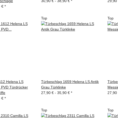
eschläge
30,90 € -
38,90 €
*
29,90
0 €
*
Top
Top
612 Helena LS
Türbeschlag 1659 Helena LS Antik
Türbe
t PVD Türdrücker
Grau Türklinke
Messin
iffe
27,90 € -
35,90 €
*
27,90
0 €
*
Top
Top