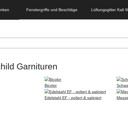
inken
Fenstergriffe und Beschläge
Lüftungsgitter Kalt 
hild Garnituren
Bicolor
Schwar
Edelstahl EF - poliert & satiniert
Messin