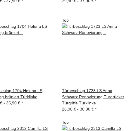
 € -
37,90 €
*
29,90 € -
37,90 €
*
Top
schlag 1704 Helena LS
Türbeschlag 1723 LS Anna
g brüniert Türklinke
Schwarz Renovierung Türdrücker
 € -
35,90 €
*
Türgriffe Türklinke
26,90 € -
30,90 €
*
Top