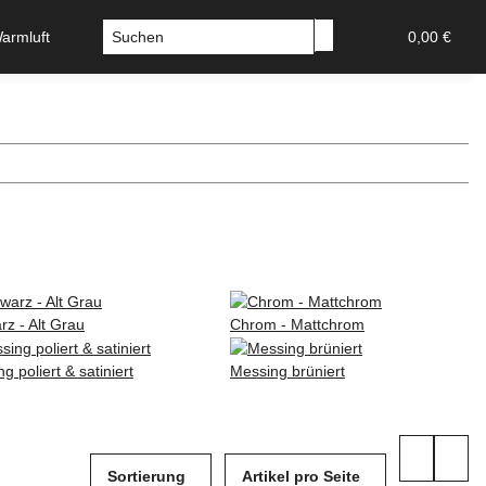
Warmluft
Sicherheitstechnik-Tresore
Stossgriffe u Griffs
0,00 €
z - Alt Grau
Chrom - Mattchrom
g poliert & satiniert
Messing brüniert
Sortierung
Artikel pro Seite