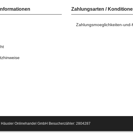
Informationen
Zahlungsarten / Kondition
Zahlungsmoeglichkeiten-und-
ht
tzhinweise
 Häusler Onlinehandel GmbH
Besucherzähler: 2804287